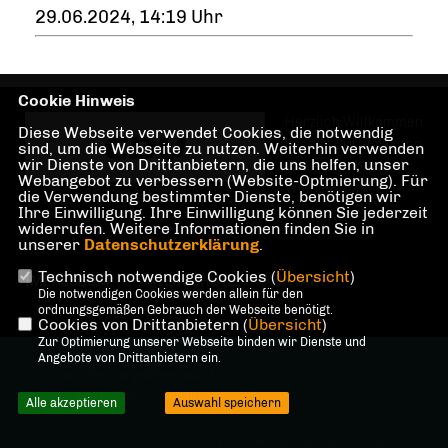
29.06.2024, 14:19 Uhr
Cookie Hinweis
Herzlich Willkommen
Diese Webseite verwendet Cookies, die notwendig
bei der CDU-Fraktion
sind, um die Webseite zu nutzen. Weiterhin verwenden
wir Dienste von Drittanbietern, die uns helfen, unser
Charlottenburg-
Webangebot zu verbessern (Website-Optmierung). Für
Wilmersdorf!
die Verwendung bestimmter Dienste, benötigen wir
Ihre Einwilligung. Ihre Einwilligung können Sie jederzeit
widerrufen. Weitere Informationen finden Sie in
unserer
Datenschutzerklärung
.
Technisch notwendige Cookies (
Übersicht
)
IMPRESSUM
DATENSCHUTZ
KONTAKT
Die notwendigen Cookies werden allein für den
ordnungsgemäßen Gebrauch der Webseite benötigt.
Cookies von Drittanbietern (
Übersicht
)
Zur Optimierung unserer Webseite binden wir Dienste und
@2026 CDU-Fraktion
Angebote von Drittanbietern ein.
Charlottenburg-Wilmersdorf
Alle Rechte vorbehalten.
Alle akzeptieren
Auswahl speichern
REALISATION: SHARKNESS MEDIA GMBH & CO. KG