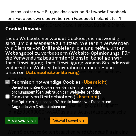
Hierbei setzen wir Plugins des sozialen Netzwerks Facebook
ein. Facebook wird betrieben von Facebook Ireland Ltd., 4
Grand Canal Square, Grand Canal Harbour, Dublin 2, Irland.
Cookie Hinweis
Diese Webseite verwendet Cookies, die notwendig
Die Plugins können Interaktionselemente und Inhalte (Bilder,
sind, um die Webseite zu nutzen. Weiterhin verwenden
Videos, Textbeiträge etc.) darstellen und sind an einem Logo
wir Dienste von Drittanbietern, die uns helfen, unser
von Facebook erkennbar. (helles "f" auf hellblauer Kachel
Webangebot zu verbessern (Website-Optmierung). Für
die Verwendung bestimmter Dienste, benötigen wir
oder Begriffe wie "Like" oder dem "Daumen-Symbol")
Ihre Einwilligung. Ihre Einwilligung können Sie jederzeit
widerrufen. Weitere Informationen finden Sie in
unserer
Hier finden Sie eine Liste und das Aussehen von Facebook
Datenschutzerklärung
.
Social Plugins:
Technisch notwendige Cookies (
Übersicht
)
https://developers.facebook.com/docs/plugins/
Die notwendigen Cookies werden allein für den
ordnungsgemäßen Gebrauch der Webseite benötigt.
Cookies von Drittanbietern (
Übersicht
)
Facebook garantiert im Rahmen des Privcy-Shield-
Zur Optimierung unserer Webseite binden wir Dienste und
Abkommen (
https://www.privacyshield.gov/participant?
Angebote von Drittanbietern ein.
id=a2zt0000000GnywAAC&status=Active
) das europäische
Datenschutzrecht einzuhalten.
Alle akzeptieren
Auswahl speichern
Wenn Sie unsere Seiten besuchen, wird über das Plugin eine