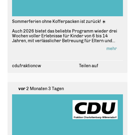
Sommerferien ohne Kofferpacken ist zurück! ☀️
Auch 2026 bietet das beliebte Programm wieder drei
Wochen voller Erlebnisse für Kinder von 6 bis 14
Jahren, mit verlässlicher Betreuung für Eltern und
vielen Aktionen für die Kleinen.
mehr
📍 Haus der Jugend, Zillestraße 54
🗓 Mo-Fr, 09:00-16:30 Uhr
cdufraktioncw
Teilen auf
💶 160? pro 2-Wochen-Zeitraum, ermäßigt ab 60?
Anmeldung läuft bereits über www.zille54.de.
vor
2 Monaten 3 Tagen
Wir als CDU-Fraktion freuen uns, dass dieses tolle
Angebot dank Jugendstadtrat Simon Hertel auch
weiterhin fest verankert ist - für planbare und
bezahlbare Ferienbetreuung in unserem Bezirk.