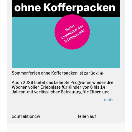
Sommerferien ohne Kofferpacken ist zurück! ☀️
Auch 2026 bietet das beliebte Programm wieder drei
Wochen voller Erlebnisse für Kinder von 6 bis 14
Jahren, mit verlässlicher Betreuung für Eltern und
vielen Aktionen für die Kleinen.
mehr
📍 Haus der Jugend, Zillestraße 54
🗓️ Mo?Fr, 09:00?16:30 Uhr
cdufraktioncw
Teilen auf
💵 160? pro 2-Wochen-Zeitraum, ermäßigt ab 60?