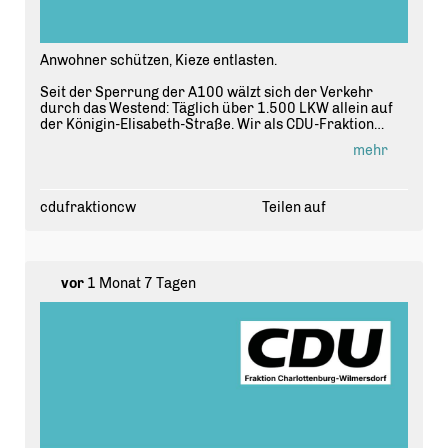
Anwohner schützen, Kieze entlasten.
Seit der Sperrung der A100 wälzt sich der Verkehr
durch das Westend: Täglich über 1.500 LKW allein auf
der Königin-Elisabeth-Straße. Wir als CDU-Fraktion
Charlottenburg-Wilmersdorf haben deshalb ein
mehr
umfassendes Verkehrskonzept auf den Weg gebracht.
Der Fahrplan für ein ruhigeres Westend:
🔹 Nebenstraßen flächendeckend beruhigen
cdufraktioncw
Teilen auf
🔹 Verkehrssicherheit baulich durchsetzen
🔹 Konsequente Kontrollen gegen Falschparker und
Raser
🔹 Nächtliches LKW-Verbot prüfen
vor
1 Monat 7 Tagen
🔹 Fuß- und Radverkehr stärken
"Ziel unseres Verkehrskonzepts ist die spürbare
Entlastung der Nachbarschaft." ? Alexander Pönack,
Fraktionsvorsitzender der CDU-Fraktion
Charlottenburg-Wilmersdorf.
Die CDU-Fraktion Charlottenburg-Wilmersdorf wird sich
im Ausschuss weiterhin mit Nachdruck für die
Menschen im Kiez einsetzen.