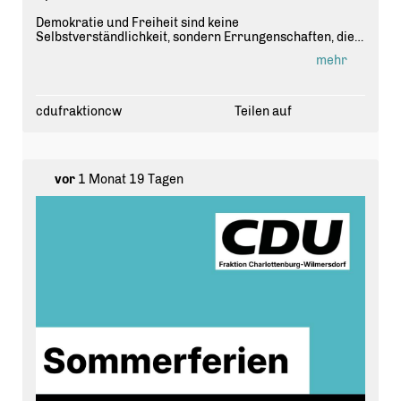
Demokratie und Freiheit sind keine
Selbstverständlichkeit, sondern Errungenschaften, die
wir jeden Tag aufs Neue verteidigen müssen. Am 17. Juli
mehr
hat unsere Fraktion am Denkmal für die Opfer des
Stalinismus in Berlin ein Zeichen gegen das Vergessen
gesetzt.
cdufraktioncw
Teilen auf
Gemeinsam mit unserem Fraktionsvorsitzenden
Alexander Pönack, Stadtrat Simon Hertel,
Bezirksverordnetenvorsteherin Judith Stückler, der
Bezirksverordneten Simone Beyer und dem
vor
1 Monat 19 Tagen
stellvertretenden Fraktionsvorsitzenden Manuel
Sandvoß (v. l. n. r.) haben wir einen Kranz niedergelegt.
Das ehrende Angedenken an die Opfer ist uns Mahnung
und Auftrag zugleich, totalitären Tendenzen
entschlossen entgegenzutreten.