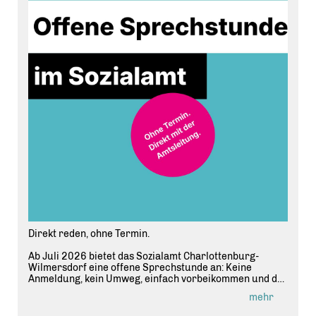
Weitere Informationen gibt es im Artikel
"Anwohnerschutz ernst nehmen: CDU-Fraktion fordert
Verkehrskonzept für die Königin-Elisabeth-Straße" auf
unserer Webseite ? Link in der Bio.
Direkt reden, ohne Termin.
Ab Juli 2026 bietet das Sozialamt Charlottenburg-
Wilmersdorf eine offene Sprechstunde an: Keine
Anmeldung, kein Umweg, einfach vorbeikommen und das
eigene Anliegen direkt mit der Amtsleitung besprechen.
mehr
📅 Die nächsten Termine: