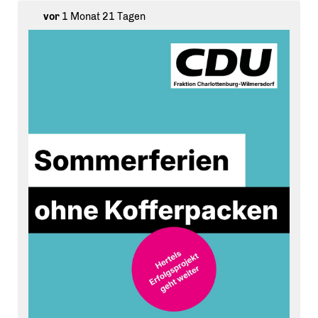
Anmeldung läuft bereits über www.zille54.de.
vor
1 Monat 21 Tagen
Wir als CDU-Fraktion freuen uns, dass dieses tolle
Angebot dank der Unterstützung von Jugendstadtrat
Simon Hertel auch weiterhin fest verankert ist: Für
planbare und bezahlbare Ferienbetreuung in unserem
Bezirk.
Edit: Reupload wegen Änderungen am Titel-Slide.