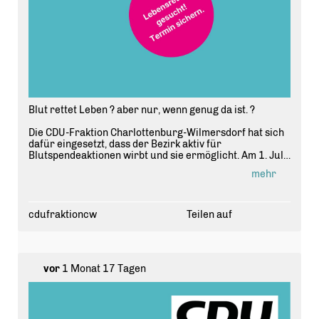
Blut rettet Leben ? aber nur, wenn genug da ist. ?
Die CDU-Fraktion Charlottenburg-Wilmersdorf hat sich
dafür eingesetzt, dass der Bezirk aktiv für
Blutspendeaktionen wirbt und sie ermöglicht. Am 1. Juli
zeigt sich: Politik kann schnell wirken.
mehr
📅 Mi., 01. Juli 2026
🕙 10:00 ? 15:00 Uhr
📍 Gesundheitsamt, Hohenzollerndamm 174?177 (direkt
cdufraktioncw
Teilen auf
am Fehrbelliner Platz)
Termin reservieren unter www.blutspende.de ? oder
einfach den QR-Code auf Slide 3 scannen.
Personalausweis nicht vergessen!
vor
1 Monat 17 Tagen
Als CDU-Fraktion freuen wir uns, dass aus der Initiative
so schnell konkrete Aktion wird und laden alle ein, diese
Gelegenheit zu nutzen.