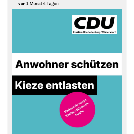
vor
1 Monat 4 Tagen
Ein großes Dankeschön an alle Beteiligten, die diesen
Abend so besonders gemacht haben, und an den TC
Blau-Weiss für die Gastfreundschaft! 🙌
Berlin gestaltet man am besten gemeinsam.