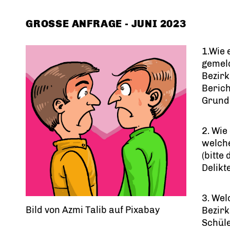
GROSSE ANFRAGE - JUNI 2023
1.Wie 
gemel
Bezir
Berich
Grund 
2. Wie
welch
(bitte
Delikt
3. Wel
Bild von Azmi Talib auf Pixabay
Bezirk
Schül