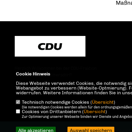
Maßna
Herzlich Willkommen bei der CDU-Fraktion
Cookie Hinweis
Charlottenburg-Wilmersdorf!
Diese Webseite verwendet Cookies, die notwendig sin
Webangebot zu verbessern (Website-Optmierung). Für 
widerrufen. Weitere Informationen finden Sie in un
Technisch notwendige Cookies (
Übersicht
)
IMPRESSUM
DATENSCHUTZ
KONTAKT
Die notwendigen Cookies werden allein für den ordnungsgemäßen
Cookies von Drittanbietern (
Übersicht
)
Zur Optimierung unserer Webseite binden wir Dienste und Angebote
Alle akzeptieren
Auswahl speichern
@2026 CDU-Fraktion Charlottenburg-W