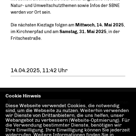
Natur- und Umweltschutzthemen sowie Infos der SBNE
werden vor Ort sein.
Die nächsten Kieztage folgen am
Mittwoch, 14. Mai 2025
,
im Kirchnerpfad und am
Samstag, 31. Mai 2025
, in der
Fritschestraße.
14.04.2025, 11:42 Uhr
Cookie Hinweis
Herzlich Willkommen
Diese Webseite verwendet Cookies, die notwendig
bei der CDU-Fraktion
sind, um die Webseite zu nutzen. Weiterhin verwenden
wir Dienste von Drittanbietern, die uns helfen, unser
Charlottenburg-
Webangebot zu verbessern (Website-Optmierung). Für
Wilmersdorf!
die Verwendung bestimmter Dienste, benötigen wir
Ihre Einwilligung. Ihre Einwilligung können Sie jederzeit
widerrufen. Weitere Informationen finden Sie in