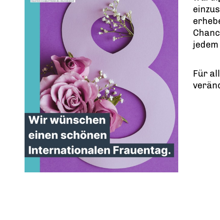
einzu
erhebe
Chance
jedem 
Für al
veränd