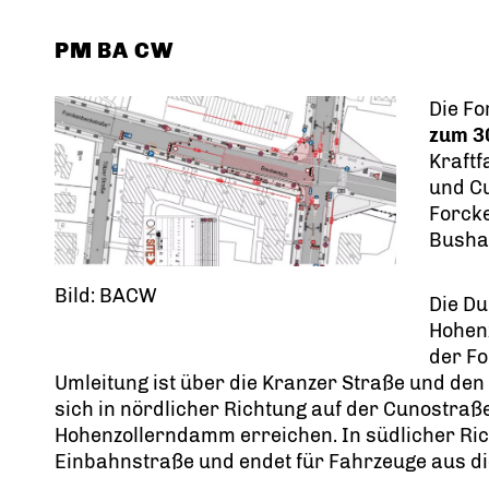
PM BA CW
Die F
zum 3
Kraftf
und C
Forck
Bushal
Bild: BACW
Die Du
Hohenz
der Fo
Umleitung ist über die Kranzer Straße und den 
sich in nördlicher Richtung auf der Cunostraß
Hohenzollerndamm erreichen. In südlicher Ric
Einbahnstraße und endet für Fahrzeuge aus d