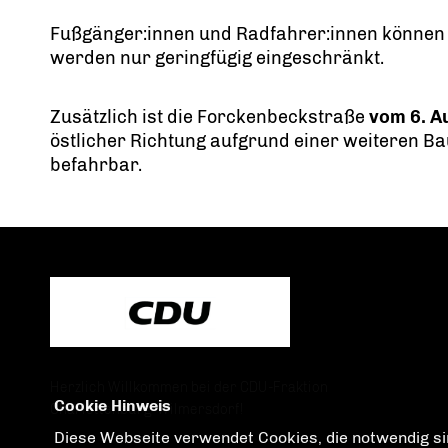
Fußgänger:innen und Radfahrer:innen können 
werden nur geringfügig eingeschränkt.
Zusätzlich ist die Forckenbeckstraße
vom 6. A
östlicher Richtung aufgrund einer weiteren B
befahrbar.
Herzlich Willkommen bei der CDU-Fraktion
Cookie Hinweis
Charlottenburg-Wilmersdorf!
Diese Webseite verwendet Cookies, die notwendig sin