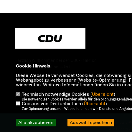
Herzlich Willkommen bei der CDU-Fraktion
Cookie Hinweis
Charlottenburg-Wilmersdorf!
Diese Webseite verwendet Cookies, die notwendig sin
Webangebot zu verbessern (Website-Optmierung). Für 
widerrufen. Weitere Informationen finden Sie in un
Technisch notwendige Cookies (
Übersicht
)
IMPRESSUM
DATENSCHUTZ
KONTAKT
Die notwendigen Cookies werden allein für den ordnungsgemäßen
Cookies von Drittanbietern (
Übersicht
)
Zur Optimierung unserer Webseite binden wir Dienste und Angebote
Alle akzeptieren
Auswahl speichern
@2026 CDU-Fraktion Charlottenburg-W
Alle Rechte v