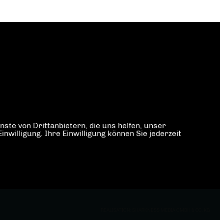
ste von Drittanbietern, die uns helfen, unser
illigung. Ihre Einwilligung können Sie jederzeit
REALISATION: SHARKNESS MEDIA GMBH & CO. KG