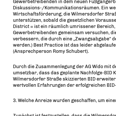
Gewerbetreibenden in dem neuen Fußgängerbe
Diskussions-/Kommunikationsräumen. Ein weit
Wirtschaftsförderung, die Wilmersdorfer Stra
unterstützen, sobald die gesetzlichen Voraus
District = ist ein räumlich umrissener Bereic
Gewerbetreibenden gemeinsam versuchen, di
verbessern, die durch eine „Zwangsabgabe“ d
werden.) Best Practice ist das leider abgelau
(Ansprechperson Romy Schubert).
Durch die Zusammenlegung der AG Wido mit der 
umsetzbar, dass das geplante Nachfolge-BID K
Wilmersdorfer Straße skizzierten BID erweiter
wertvollen Erfahrungen der erfolgreichen BID-
3. Welche Anreize wurden geschaffen, um ein
Zunächst ist festzustellen, dass die Wilmers