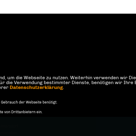
d, um die Webseite zu nutzen. Weiterhin verwenden wir Dien
die Verwendung bestimmter Dienste, benötigen wir Ihre Einw
serer
Datenschutzerklärung
.
 Gebrauch der Webseite benötigt.
 von Drittanbietern ein.
ilmersdorf
orbehalten.