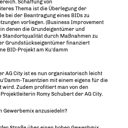
reich. Schaffung von
eres Thema ist die Überlegung der
ße bei der Beantragung eines BIDs zu
setzungen vorliegen. (Business Improvement
h, in denen die Grundeigentümer und
e Standortqualität durch Maßnahmen zu
er Grundstückseigentümer finanziert
fene BID-Projekt am Ku‘damm
AG City ist es nun organisatorisch leicht
u‘Damm-Tauentzien mit einem eigens für die
t wird. Zudem profitiert man von den
Projektleiterin Romy Schubert der AG City.
en Gewerbemix anzusiedeln?
dorfer Straße über einen hohen Gewerbmix