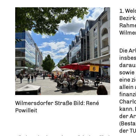
1. Wel
Bezir
Rahme
Wilme
Die A
insbes
darau
sowie 
eine z
allein
finanz
Charl
Wilmersdorfer Straße Bild: René
kann. 
Powilleit
der A
(Besta
der TU